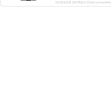
개인정보보호 관리책임자:오대성 (q-friend@daum.net)